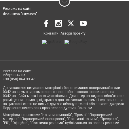
Реклама на сайті
Франшиза "CitySites"
Контакти
Автори проєкту
Реклама на сайті:
info@0342.ua
+38 (050) 864 33 47
Допускається цитування матеріалів без отримання попередньої згоди
0342.ua за умови розміщення в тексті обов'язкового посилання на
0342.ua - Сайт міста Івано-Франківська. Для інтернет-видань обов'язкове
розміщення прямого, відкритого для пошукових систем гіперпосилання
на цитовані статті не нижче другого абзацу в тексті або в якості джерела.
Порушення виняткових прав переслідується Законом.
Матеріали з плашками "Новини компаній", "Промо", "Партнерський
матеріал", "Партнерський спецпроєкт", "Політичні новини", "Пресреліз",
"PR", "Офіційно", "Політична реклама" публікуються на правах реклами.