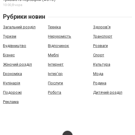
10:00,
Вчора
Рубрики новин
Загальний розділ
Техніка
Здоров'я
Туризм
Нерухомість
Транспорт
Будівництво
Відпочинок
Розваги
Бізнес
Меблі
Спорт
Жіночий розділ
Інтернет
Культура
Економіка
Інтер'єр
Мода
Кулінарія
Послуги
Родина
Подорожі
Робота
Дитячий розділ
Реклама