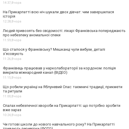
14:37,
Вчора
На Прикарпатті всю ніч шукали двох дівчат: чим завершилася
історія
12:28,
Вчора
Людей привозять без свідомості: лікарі Франківська попереджають
про небезпеку аномальної спеки
11:59,
Вчора
Що сталося у Франківську? Мешканці чули вибухи, деталі
з’ясовують
11:26,
Вчора
Франківець працював у нарколабораторії за кордоном: поліція
викрила міжнародний канал (ВІДЕО)
11:15,
Вчора
Що робили українці на Яблуневий Спас: таємничі традиції, прикмети
та ритуали
11:00,
Вчора
Спалах небезпечної хвороби на Прикарпатті: що потрібно зробити
вже зараз
10:24,
Вчора
Чи готові школи до нового навчального року? На Прикарпатті
тривають перевірки (ФОТО)