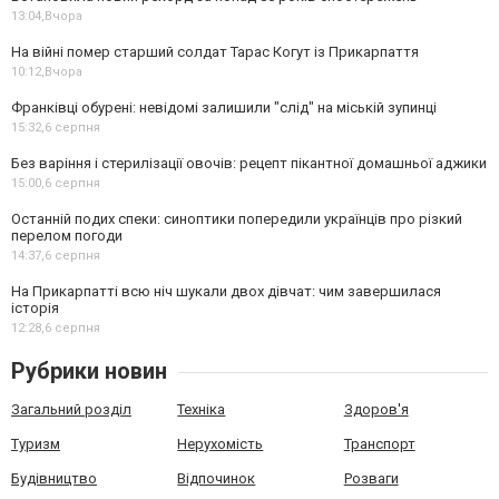
13:04,
Вчора
На війні помер старший солдат Тарас Когут із Прикарпаття
10:12,
Вчора
Франківці обурені: невідомі залишили "слід" на міській зупинці
15:32,
6 серпня
Без варіння і стерилізації овочів: рецепт пікантної домашньої аджики
15:00,
6 серпня
Останній подих спеки: синоптики попередили українців про різкий
перелом погоди
14:37,
6 серпня
На Прикарпатті всю ніч шукали двох дівчат: чим завершилася
історія
12:28,
6 серпня
Рубрики новин
Загальний розділ
Техніка
Здоров'я
Туризм
Нерухомість
Транспорт
Будівництво
Відпочинок
Розваги