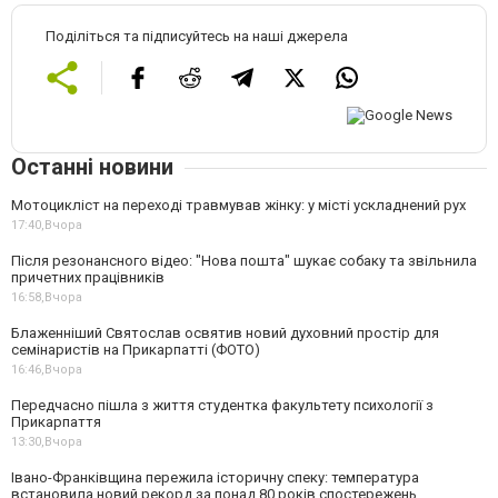
Поділіться та підписуйтесь на наші джерела
Останні новини
Мотоцикліст на переході травмував жінку: у місті ускладнений рух
17:40,
Вчора
Після резонансного відео: "Нова пошта" шукає собаку та звільнила
причетних працівників
16:58,
Вчора
Блаженніший Святослав освятив новий духовний простір для
семінаристів на Прикарпатті (ФОТО)
16:46,
Вчора
Передчасно пішла з життя студентка факультету психології з
Прикарпаття
13:30,
Вчора
Івано-Франківщина пережила історичну спеку: температура
встановила новий рекорд за понад 80 років спостережень