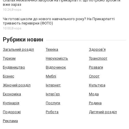
Спалах небезпечної хвороби на Прикарпатті: що потрібно зробити
вже зараз
10:24,
Вчора
Чи готові школи до нового навчального року? На Прикарпатті
тривають перевірки (ФОТО)
10:00,
Вчора
Рубрики новин
Загальний розділ
Техніка
Здоров'я
Туризм
Нерухомість
Транспорт
Будівництво
Відпочинок
Розваги
Бізнес
Меблі
Спорт
Жіночий розділ
Інтернет
Культура
Економіка
Інтер'єр
Мода
Кулінарія
Послуги
Родина
Подорожі
Робота
Дитячий розділ
Реклама