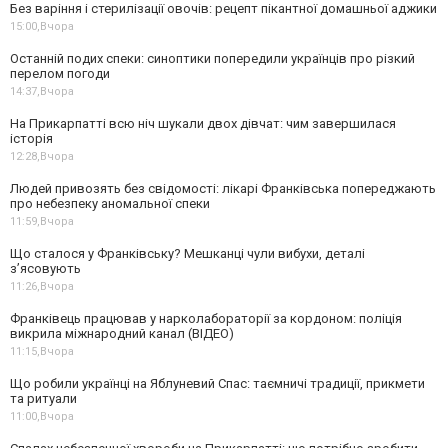
Без варіння і стерилізації овочів: рецепт пікантної домашньої аджики
15:00,
Вчора
Останній подих спеки: синоптики попередили українців про різкий
перелом погоди
14:37,
Вчора
На Прикарпатті всю ніч шукали двох дівчат: чим завершилася
історія
12:28,
Вчора
Людей привозять без свідомості: лікарі Франківська попереджають
про небезпеку аномальної спеки
11:59,
Вчора
Що сталося у Франківську? Мешканці чули вибухи, деталі
з’ясовують
11:26,
Вчора
Франківець працював у нарколабораторії за кордоном: поліція
викрила міжнародний канал (ВІДЕО)
11:15,
Вчора
Що робили українці на Яблуневий Спас: таємничі традиції, прикмети
та ритуали
11:00,
Вчора