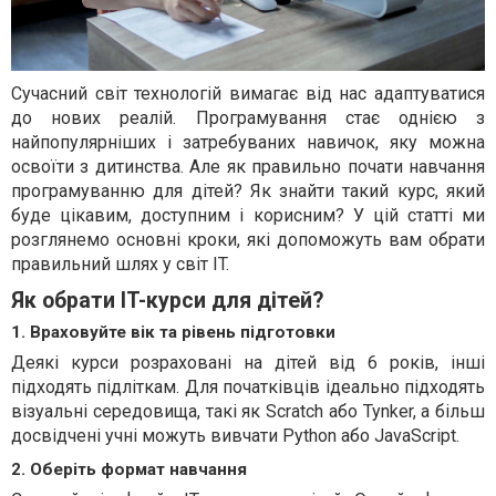
Сучасний світ технологій вимагає від нас адаптуватися
до нових реалій. Програмування стає однією з
найпопулярніших і затребуваних навичок, яку можна
освоїти з дитинства. Але як правильно почати навчання
програмуванню для дітей? Як знайти такий курс, який
буде цікавим, доступним і корисним? У цій статті ми
розглянемо основні кроки, які допоможуть вам обрати
правильний шлях у світ IT.
Як обрати IT-курси для дітей?
1. Враховуйте вік та рівень підготовки
Деякі курси розраховані на дітей від 6 років, інші
підходять підліткам. Для початківців ідеально підходять
візуальні середовища, такі як Scratch або Tynker, а більш
досвідчені учні можуть вивчати Python або JavaScript.
2. Оберіть формат навчання