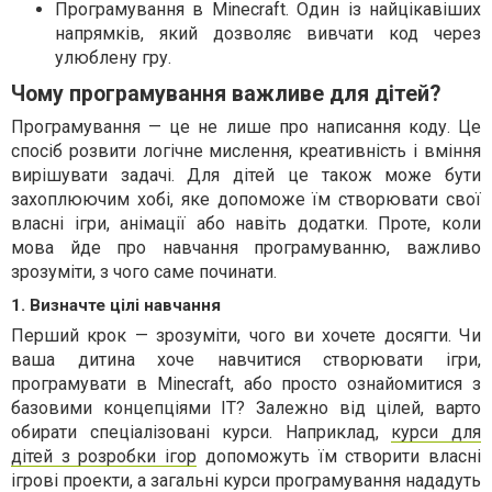
Програмування в Minecraft. Один із найцікавіших
напрямків, який дозволяє вивчати код через
улюблену гру.
Чому програмування важливе для дітей?
Програмування — це не лише про написання коду. Це
спосіб розвити логічне мислення, креативність і вміння
вирішувати задачі. Для дітей це також може бути
захоплюючим хобі, яке допоможе їм створювати свої
власні ігри, анімації або навіть додатки. Проте, коли
мова йде про навчання програмуванню, важливо
зрозуміти, з чого саме починати.
1. Визначте цілі навчання
Перший крок — зрозуміти, чого ви хочете досягти. Чи
ваша дитина хоче навчитися створювати ігри,
програмувати в Minecraft, або просто ознайомитися з
базовими концепціями IT? Залежно від цілей, варто
обирати спеціалізовані курси. Наприклад,
курси для
дітей з розробки ігор
допоможуть їм створити власні
ігрові проекти, а загальні курси програмування нададуть