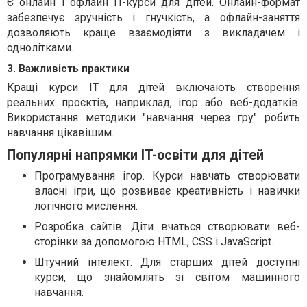
Є онлайн і офлайн IT-курси для дітей. Онлайн-формат
забезпечує зручність і гнучкість, а офлайн-заняття
дозволяють краще взаємодіяти з викладачем і
однолітками.
3. Важливість практики
Кращі курси IT для дітей включають створення
реальних проєктів, наприклад, ігор або веб-додатків.
Використання методики "навчання через гру" робить
навчання цікавішим.
Популярні напрямки IT-освіти для дітей
Програмування ігор. Курси навчать створювати
власні ігри, що розвиває креативність і навички
логічного мислення.
Розробка сайтів. Діти вчаться створювати веб-
сторінки за допомогою HTML, CSS і JavaScript.
Штучний інтелект. Для старших дітей доступні
курси, що знайомлять зі світом машинного
навчання.