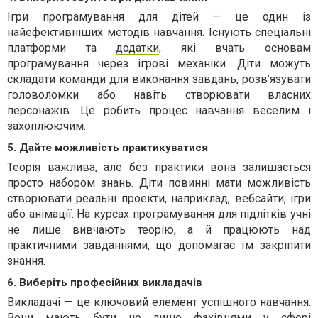
Ігри програмування для дітей — це один із
найефективніших методів навчання. Існують спеціальні
платформи та
додатки
, які вчать основам
програмування через ігрові механіки. Діти можуть
складати команди для виконання завдань, розв’язувати
головоломки або навіть створювати власних
персонажів. Це робить процес навчання веселим і
захоплюючим.
5. Дайте можливість практикуватися
Теорія важлива, але без практики вона залишається
просто набором знань. Діти повинні мати можливість
створювати реальні проекти, наприклад, вебсайти, ігри
або анімації. На курсах програмування для підлітків учні
не лише вивчають теорію, а й працюють над
практичними завданнями, що допомагає їм закріпити
знання.
6. Виберіть професійних викладачів
Викладачі — це ключовий елемент успішного навчання.
Вони мають бути не лише фахівцями у сфері