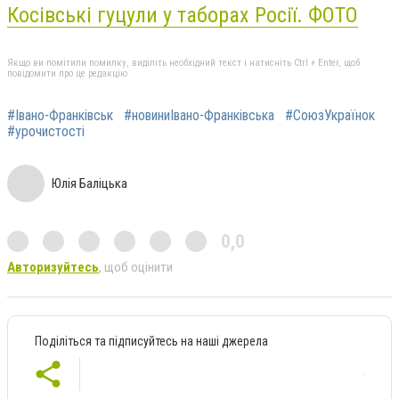
Косівські гуцули у таборах Росії. ФОТО
Якщо ви помітили помилку, виділіть необхідний текст і натисніть Ctrl + Enter, щоб
повідомити про це редакцію
#Івано-Франківськ
#новиниІвано-Франківська
#СоюзУкраїнок
#урочистості
Юлія Баліцька
0,0
Авторизуйтесь
, щоб оцінити
Поділіться та підписуйтесь на наші джерела